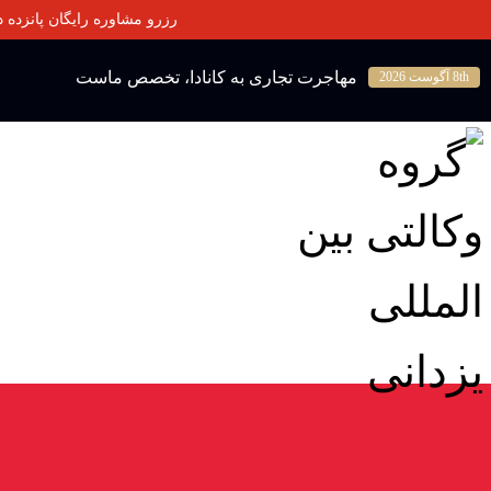
رزرو مشاوره رایگان پانزده دقیقه‌ای با آقای یزدانی 📧 ایمیل: 
مهاجرت تجاری به کانادا، تخصص ماست
8th آگوست 2026