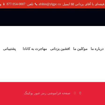
afshin@ylgpc.ca 📞 تلفن: 0007-954-877 📱 واتساپ / تلگرام: 3705-922-310
درباره ما
موکلین ما
افشین یزدانی
مهاجرت به کانادا
پشتیبانی
صفحه فراموشی رمز عبور بوکینگ