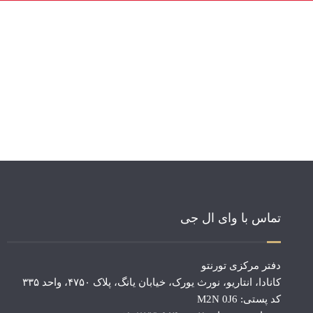
تماس با وای ال جی
دفتر مرکزی تورنتو
کانادا، انتاریو، نورث یورک، خیابان یانگ، پلاک ۴۷۵۰، واحد ۳۳۵
کد پستی: M2N 0J6