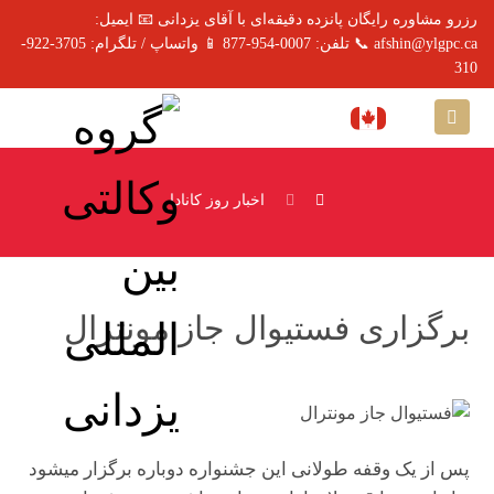
رزرو مشاوره رایگان پانزده دقیقه‌ای با آقای یزدانی 📧 ایمیل:
afshin@ylgpc.ca 📞 تلفن: 0007-954-877 📱 واتساپ / تلگرام: 3705-922-
310
اخبار روز کانادا
برگزاری فستیوال جاز مونترال
پس از یک وقفه طولانی این جشنواره دوباره برگزار میشود