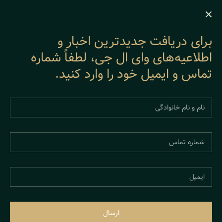
رزرو مشاوره رایگان پانزده دقیقه‌ای با آقای یزدانی 📧 ایمیل:
afshin@ylgpc.ca 📞 تلفن: ۰۰۰۷-۹۵۴-۸۷۷ 📱 واتساپ / تلگرام:
۳۷۰۵-۹۲۲-۳۱۰
برای دریافت جدیدترین اخبار و
اطلاعیه‌های وای ال جی، لطفاً شماره
تماس و ایمیل خود را وارد کنید.
مقالات
تحصیل در کانادا
تحصیل در کانادا
ارسال