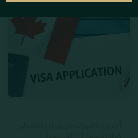
آخرین تغییرات در ویزای تحصیلی
کانادا توسط IRCC و شرایط