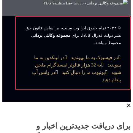
© ۲۰۲۴ تمام حقوق این وب‌ سایت، بر اساس قانون حق
نشر دولت فدرال کانادا، برای
مجموعه وکالتی یزدانی
محفوظ میباشد.
در فیسبوک به ما بپیوندید
در لینکدین به ما
بپیوندید
به 32 هزار فالوئر اینستاگرام ملحق
شوید
یوتیوب ما را دنبال کنید
در واتس آپ
پیغام دهید
برای دریافت جدیدترین اخبار و