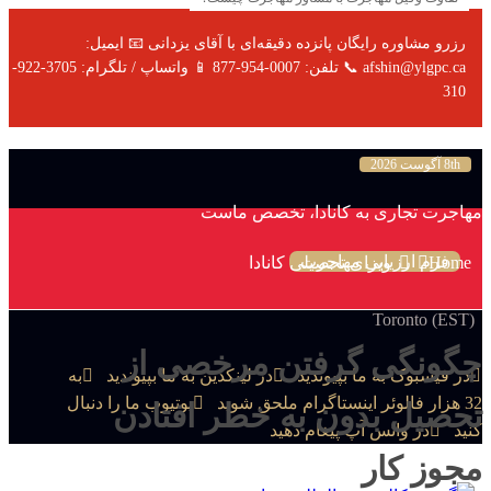
رزرو مشاوره رایگان پانزده دقیقه‌ای با آقای یزدانی 📧 ایمیل:
afshin@ylgpc.ca 📞 تلفن: 0007-954-877 📱 واتساپ / تلگرام: 3705-922-
310
8th آگوست 2026
مهاجرت تجاری به کانادا، تخصص ماست
فرم ارزیابی مهاجرت
Home
ویزای تحصیلی کانادا
Toronto (EST)
چگونگی گرفتن مرخصی از
در فیسبوک به ما بپیوندید
در لینکدین به ما بپیوندید
به
32 هزار فالوئر اینستاگرام ملحق شوید
یوتیوب ما را دنبال
تحصیل بدون به خطر افتادن
کنید
در واتس آپ پیغام دهید
مجوز کار