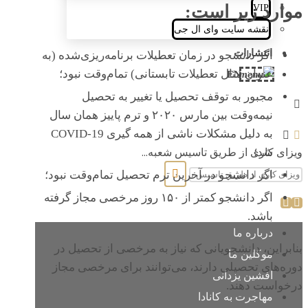
موارد زیر است:
VIP
نقشه سایت وای ال جی
انتشارات
اگر دانشجو در زمان تعطیلات برنامه‌ریزی‌شده (به
عنوان مثال تعطیلات تابستانی) تمام‌وقت نبود؛
EN
مجبور به توقف تحصیل یا تغییر به تحصیل
نیمه‌وقت بین مارس ۲۰۲۰ و ترم پاییز همان سال
به دلیل مشکلات ناشی از همه گیری COVID-19
شد؛
ویزای کاری از طریق تاسیس شعبه...
اگر دانشجو در آخرین ترم تحصیل تمام‌وقت نبود؛
اگر دانشجو کمتر از ۱۵۰ روز مرخصی مجاز گرفته
باشد.
درباره ما
بنابراین، دانشجویانی که نیاز به مرخصی از تحصیل در
موکلین ما
دوره‌های تحصیلی دارند، می‌توانند برای مرخصی مجاز
افشین یزدانی
درخواست دهند.
مهاجرت به کانادا