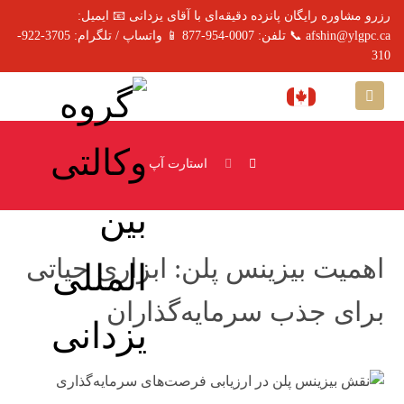
رزرو مشاوره رایگان پانزده دقیقه‌ای با آقای یزدانی 📧 ایمیل:
afshin@ylgpc.ca 📞 تلفن: 0007-954-877 📱 واتساپ / تلگرام: 3705-922-
310
استارت آپ
اهمیت بیزینس پلن: ابزاری حیاتی
برای جذب سرمایه‌گذاران