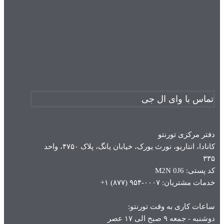
تماس با وای ال جی
دفتر مرکزی تورنتو
کانادا، انتاریو، نورث یورک، خیابان یانگ، پلاک ۴۷۵۰، واحد
۳۳۵
کد پستی: M2N 0J6
خدمات مشتریان: ۰۰۰۷-۹۵۴ (۸۷۷) ۱+
ساعات کاری به وقت تورنتو:
دوشنبه - جمعه ۹ صبح الی ۱۷ عصر