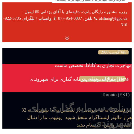
رزرو مشاوره رایگان پانزده دقیقه‌ای با آقای یزدانی 📧 ایمیل:
afshin@ylgpc.ca 📞 تلفن: 0007-954-877 📱 واتساپ / تلگرام: 3705-922-
310
6th آگوست 2026
مهاجرت تجاری به کانادا، تخصص ماست
فرم ارزیابی مهاجرت
Home
مقالات
برنامه سرمایه گذاری برای شهروندی
Toronto (EST)
برنامه سرمایه گذاری برای
در فیسبوک به ما بپیوندید
در لینکدین به ما بپیوندید
به 32
هزار فالوئر اینستاگرام ملحق شوید
یوتیوب ما را دنبال
شهروندی
کنید
در واتس آپ پیغام دهید