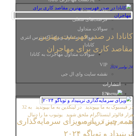
تالار پرسش و پاسخ
فرصت‌‌های شغلی
سوالات متداول
کانادا در صدر فهرست بهترین
سوالات متداول ویزای اکسپرس انتری
کانادا
مقاصد کاری برای مهاجران
سوالات متداول مهاجرت به کانادا
VIP
24, نوامبر 2024
نقشه سایت وای ال جی
انتشارات
EN
در فیسبوک به ما بپیوندید
در لینکدین به ما بپیوندید
به 32
هزار فالوئر اینستاگرام ملحق شوید
یوتیوب ما را دنبال
همه چیز درباره ویزای سرمایه‌گذاری
کنید
در واتس آپ پیغام دهید
Copyright © 2026
ترینیداد و توباگو ۲۰۲۴