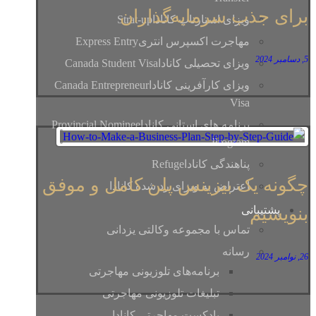
برای جذب سرمایه‌گذاران
ویزای استارتاپ کانادا
Strat-up
مهاجرت اکسپرس انتری
Express Entry
5, دسامبر 2024
ویزای تحصیلی کانادا
Canada Student Visa
ویزای کارآفرینی کانادا
Canada Entrepreneur
Visa
برنامه های استانی کانادا
Provincial Nominee
Program
پناهندگی کانادا
Refuge
چگونه یک بیزینس پلن کامل و موفق
اعتراض به ویزای رد شده کانادا
پشتیبانی
بنویسیم
تماس با مجموعه وکالتی یزدانی
رسانه
26, نوامبر 2024
برنامه‎‌های تلوزیونی مهاجرتی
تبلیغات تلوزیونی مهاجرتی
پادکست مهاجرتی کانادا