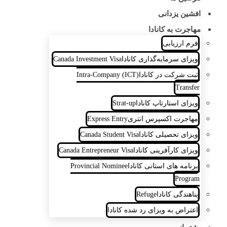
افشین یزدانی
مهاجرت به کانادا
فرم ارزیابی
ویزای سرمایه‌گذاری کانادا
Canada Investment Visa
ثبت شرکت در کانادا
(ICT) Intra-Company
Transfer
ویزای استارتاپ کانادا
Strat-up
مهاجرت اکسپرس انتری
Express Entry
ویزای تحصیلی کانادا
Canada Student Visa
ویزای کارآفرینی کانادا
Canada Entrepreneur Visa
برنامه های استانی کانادا
Provincial Nominee
Program
پناهندگی کانادا
Refuge
اعتراض به ویزای رد شده کانادا