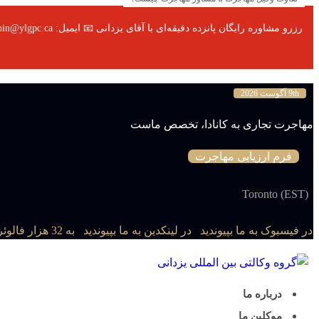
رزرو مشاوره رایگان پانزده دقیقه‌ای با آقای یزدانی 📧 ایمیل: afshin@ylgpc.ca 📞 تلفن: 0007-954-877 📱 واتساپ / تلگرام: 3705-922-310
9th آگوست 2026
مهاجرت تجاری به کانادا، تخصص ماست
فرم ارزیابی مهاجرت
Toronto (EST)
در فیسبوک به ما بپیوندید
در لینکدین به ما بپیوندید
به 32 هزار فالوئر اینستاگرام ملحق شوید
درباره ما
موکلین ما