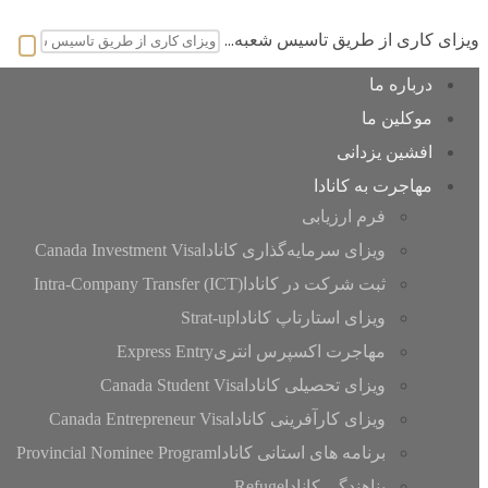
ویزای کاری از طریق تاسیس شعبه...
درباره ما
موکلین ما
افشین یزدانی
مهاجرت به کانادا
فرم ارزیابی
ویزای سرمایه‌گذاری کانادا
Canada Investment Visa
ثبت شرکت در کانادا
(ICT) Intra-Company Transfer
ویزای استارتاپ کانادا
Strat-up
مهاجرت اکسپرس انتری
Express Entry
ویزای تحصیلی کانادا
Canada Student Visa
ویزای کارآفرینی کانادا
Canada Entrepreneur Visa
برنامه های استانی کانادا
Provincial Nominee Program
پناهندگی کانادا
Refuge