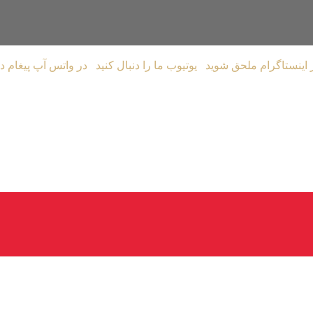
یوتیوب ما را دنبال کنید
در واتس آپ پیغام د