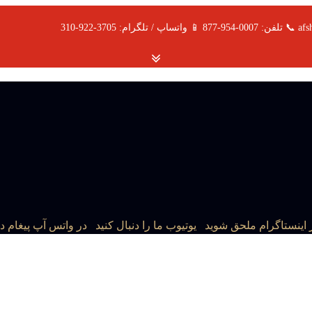
یوتیوب ما را دنبال کنید
در واتس آپ پیغام د