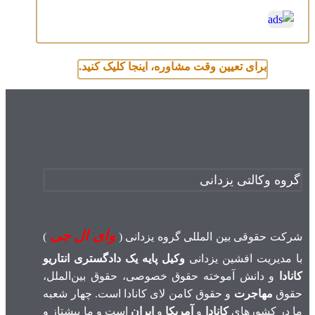
برای تعیین وقت مشاوره، اینجا کلیک کنید.
گروه وکالتی یزدانی
وای ال جی
شرکت حقوقی بین المللی گروه یزدانی (
)
با مدیریت افشین یزدانی
وکیل پایه یک دادگستری انتاریو
کانادا
و دانش آموخته حقوق خصوصی، حقوق بین‌الملل،
حقوق
مهاجرت
و حقوق کامن لای کانادا است. چهار شعبه
ما در کشورهای
کانادا
و
آمریکا
و
ایران
است و ما پیشتاز و