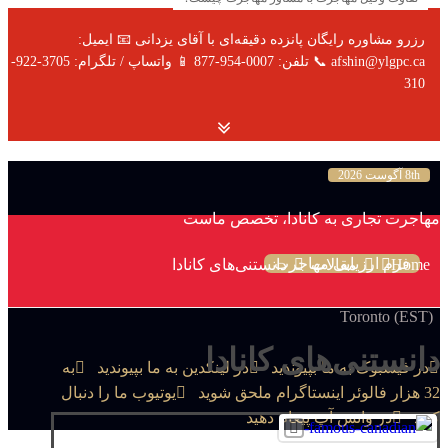
رزرو مشاوره رایگان پانزده دقیقه‌ای با آقای یزدانی 📧 ایمیل:
afshin@ylgpc.ca 📞 تلفن: 0007-954-877 📱 واتساپ / تلگرام: 3705-922-
310
8th آگوست 2026
مهاجرت تجاری به کانادا، تخصص ماست
فرم ارزیابی مهاجرت
Home
مقالات
دانستنی‌های کانادا
Toronto (EST)
دانستنی‌های کانادا
در فیسبوک به ما بپیوندید
در لینکدین به ما بپیوندید
به
32 هزار فالوئر اینستاگرام ملحق شوید
یوتیوب ما را دنبال
کنید
در واتس آپ پیغام دهید