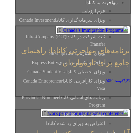
مهاجرت به کانادا
فرم ارزیابی
ویزای سرمایه‌گذاری کانادا
Canada Investment
Visa
ثبت شرکت در کانادا
(ICT) Intra-Company
Transfer
برنامه‌های مهاجرتی کانادا: راهنمای
ویزای استارتاپ کانادا
Strat-up
جامع برای تازه‌واردان
مهاجرت اکسپرس انتری
Express Entry
ویزای تحصیلی کانادا
Canada Student Visa
ویزای کارآفرینی کانادا
Canada Entrepreneur
23, آگوست 2024
Visa
برنامه های استانی کانادا
Provincial Nominee
Program
پناهندگی کانادا
Refuge
اعتراض به ویزای رد شده کانادا