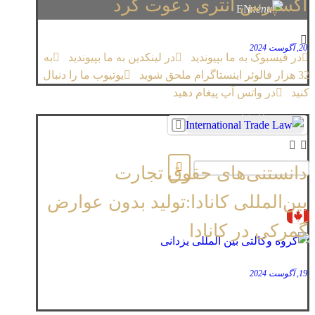
اکسپرس انتری دعوت کرد
EN
20, آگوست 2024
در فیسبوک به ما بپیوندید
در لینکدین به ما بپیوندید
به
32 هزار فالوئر اینستاگرام ملحق شوید
یوتیوب ما را دنبال
کنید
در واتس آپ پیغام دهید
Copyright © 2026
دانستنی‌های حقوق تجارت
بین‌المللی کانادا:تولید بدون عوارض
گمرکی در کانادا
19, آگوست 2024