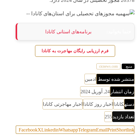
20378 مجوز تحصیلی در سال 2024 دارد.
حتما بخوانید:
برنامه‌های استانی کانادا
فرم ارزیابی رایگان مهاجرت به کانادا
منبع:
cicnews.com
منتشر شده توسط
ادمین
زمان انتشار
24, آوریل 2024
دسته
کانادا
اخبار روز کانادا
اخبار مهاجرتی کانادا
تعداد بازدید
255
Facebook
X
Linkedin
Whatsapp
Telegram
Email
Print
Shortlink