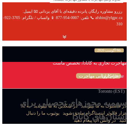
رزرو مشاوره رایگان پانزده دقیقه‌ای با آقای یزدانی 📧 ایمیل:
afshin@ylgpc.ca 📞 تلفن: 0007-954-877 📱 واتساپ / تلگرام: 3705-922-
310
9th آگوست 2026
مهاجرت تجاری به کانادا، تخصص ماست
فرم ارزیابی مهاجرت
Home
کانادا
Toronto (EST)
سهمیه مجوزهای تحصیلی برای
در فیسبوک به ما بپیوندید
در لینکدین به ما بپیوندید
به 32
هزار فالوئر اینستاگرام ملحق شوید
یوتیوب ما را دنبال
استان‌های کانادا
کنید
در واتس آپ پیغام دهید