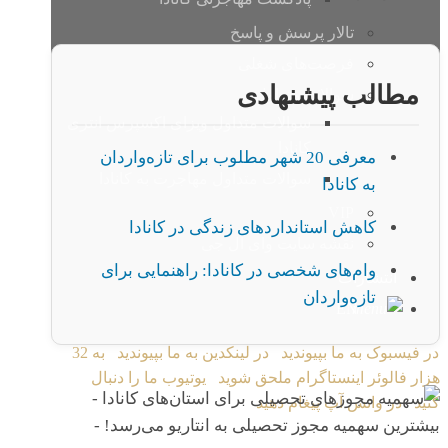
تالار پرسش و پاسخ
فرصت‌‌های شغلی
مطالب پیشنهادی
سوالات متداول
سوالات متداول ویزای اکسپرس انتری
کانادا
معرفی 20 شهر مطلوب برای تازه‌واردان
سوالات متداول مهاجرت به کانادا
به کانادا
VIP
کاهش استانداردهای زندگی در کانادا
نقشه سایت وای ال جی
وام‌های شخصی در کانادا: راهنمایی برای
انتشارات
تازه‌واردان
EN
در فیسبوک به ما بپیوندید
در لینکدین به ما بپیوندید
به 32
هزار فالوئر اینستاگرام ملحق شوید
یوتیوب ما را دنبال
کنید
در واتس آپ پیغام دهید
Copyright © 2026