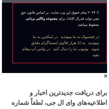
© ۲۰۲۴ تمام حقوق این وب‌ سایت، بر اساس قانون حق
نشر دولت فدرال کانادا، برای
مجموعه وکالتی یزدانی
محفوظ میباشد.
در فیسبوک به ما بپیوندید
در لینکدین به ما
بپیوندید
به 32 هزار فالوئر اینستاگرام ملحق
شوید
یوتیوب ما را دنبال کنید
در واتس آپ پیغام
دهید
برای دریافت جدیدترین اخبار و
اطلاعیه‌های وای ال جی، لطفاً شماره