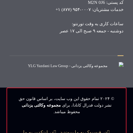
کد پستی: M2N 0J6
خدمات مشتریان: ۰۰۰۷-۹۵۴ (۸۷۷) ۱+
ساعات کاری به وقت تورنتو:
دوشنبه - جمعه ۹ صبح الی ۱۷ عصر
© ۲۰۲۴ تمام حقوق این وب‌ سایت، بر اساس قانون حق
نشر دولت فدرال کانادا، برای
مجموعه وکالتی یزدانی
محفوظ میباشد.
در فیسبوک به ما بپیوندید
در لینکدین به ما