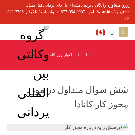
رزرو مشاوره رایگان پانزده دقیقه‌ای با آقای یزدانی 📧 ایمیل:
afshin@ylgpc.ca 📞 تلفن: 0007-954-877 📱 واتساپ / تلگرام: 3705-922-
310
اخبار روز کانادا
شش سوال متداول در مورد
مجوز کار کانادا