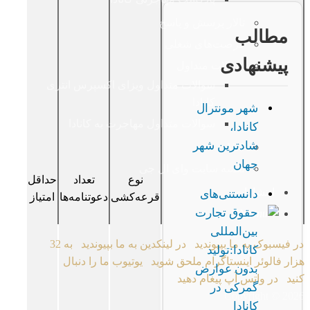
تالار پرسش و پاسخ
مطالب
فرصت‌‌های شغلی
پیشنهادی
سوالات متداول
سوالات متداول ویزای اکسپرس انتری
کانادا
شهر مونترال
سوالات متداول مهاجرت به کانادا
کانادا،
شادترین شهر
VIP
جهان
نقشه سایت وای ال جی
نوع
تعداد
حداقل
انتشارات
دانستنی‌های
قرعه‌کشی
دعوتنامه‌ها
امتیاز
حقوق تجارت
EN
بین‌المللی
در فیسبوک به ما بپیوندید
در لینکدین به ما بپیوندید
به 32
کانادا:تولید
هزار فالوئر اینستاگرام ملحق شوید
یوتیوب ما را دنبال
بدون عوارض
کنید
در واتس آپ پیغام دهید
گمرکی در
Copyright © 2026
کانادا