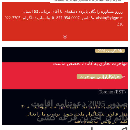
رزرو مشاوره رایگان پانزده دقیقه‌ای با آقای یزدانی 📧 ایمیل:
afshin@ylgpc.ca 📞 تلفن: 0007-954-877 📱 واتساپ / تلگرام: 3705-922-
310
5th آگوست 2026
مهاجرت تجاری به کانادا، تخصص ماست
فرم ارزیابی مهاجرت
Home
کانادا
Toronto (EST)
صدور 2095 دعوتنامه اقامت
در فیسبوک به ما بپیوندید
در لینکدین به ما بپیوندید
به 32
هزار فالوئر اینستاگرام ملحق شوید
یوتیوب ما را دنبال
دائم در آخرین قرعه کشی
کنید
در واتس آپ پیغام دهید