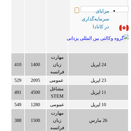
مزایای
سرمایه‌گذاری
در کانادا
مهارت
24 اپریل
زبان
1400
410
فرانسه
23 اپریل
عمومی
2095
529
مشاغل
11 اپریل
4500
491
STEM
10 اپریل
عمومی
1280
549
مهارت
26 مارس
زبان
1500
388
فرانسه