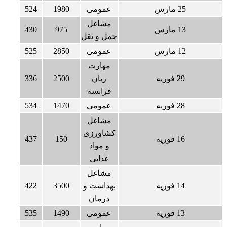
25 مارس
عمومی
1980
524
مشاغل
13 مارس
975
430
حمل و نقل
12 مارس
عمومی
2850
525
مهارت
29 فوریه
زبان
2500
336
فرانسه
28 فوریه
عمومی
1470
534
مشاغل
کشاورزی
16 فوریه
150
437
و مواد
غذایی
مشاغل
14 فوریه
بهداشت و
3500
422
درمان
13 فوریه
عمومی
1490
535