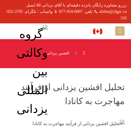
رزرو مشاوره رایگان پانزده دقیقه‌ای با آقای یزدانی 📧 ایمیل:
afshin@ylgpc.ca 📞 تلفن: 0007-954-877 📱 واتساپ / تلگرام: 3705-922-
310
افشین یزدانی
تحلیل افشین یزدانی از فرآیند
مهاجرت به کانادا