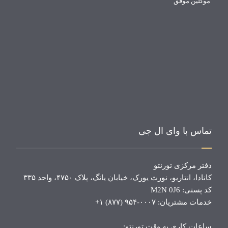
موکلین موفق
تماس با وای ال جی
دفتر مرکزی تورنتو
کانادا، انتاریو، نورث یورک، خیابان یانگ، پلاک ۴۷۵۰، واحد ۳۳۵
کد پستی: M2N 0J6
خدمات مشتریان: ۰۰۰۷-۹۵۴ (۸۷۷) ۱+
ساعات کاری به وقت تورنتو: